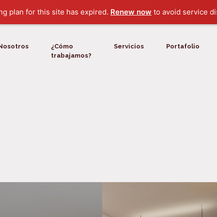
g plan for this site has expired.
Renew now
to avoid service di
Nosotros
¿Cómo
Servicios
Portafolio
trabajamos?