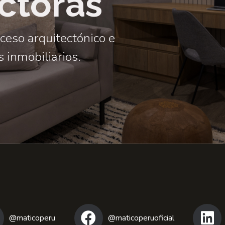
ctoras
oceso arquitectónico e
 inmobiliarios.
@maticoperu
@maticoperuoficial